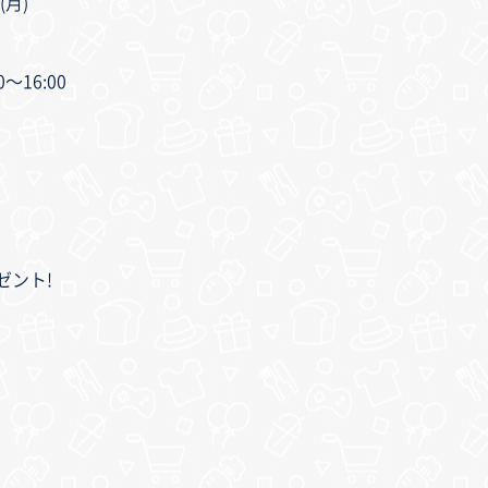
(月)
0〜16:00
ゼント!