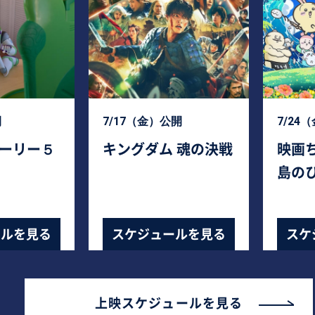
開
7/17（金）公開
7/24
ーリー５
キングダム 魂の決戦
映画
島の
ールを見る
スケジュールを見る
スケ
上映スケジュールを見る