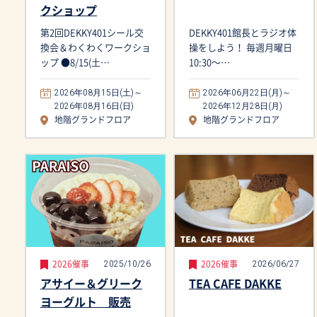
クショップ
第2回DEKKY401シール交
DEKKY401館長とラジオ体
換会＆わくわくワークショ
操をしよう！ 毎週月曜日
ップ ●8/15(土…
10:30〜…
2026年08月15日(土)～
2026年06月22日(月)～
2026年08月16日(日)
2026年12月28日(月)
地階グランドフロア
地階グランドフロア
2025/10/26
2026/06/27
2026催事
2026催事
アサイー＆グリーク
TEA CAFE DAKKE
ヨーグルト 販売