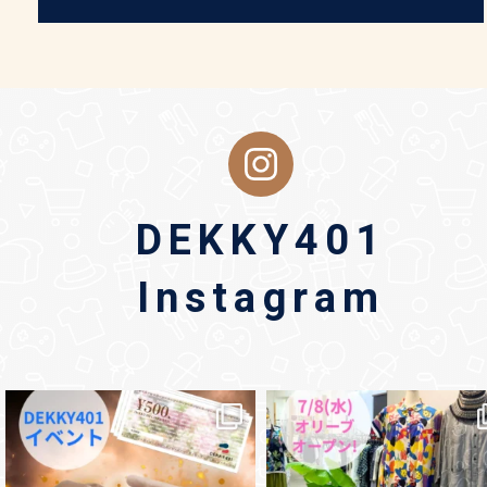
DEKKY401
Instagram
dekky401
dekky401
7月 10
7月 8