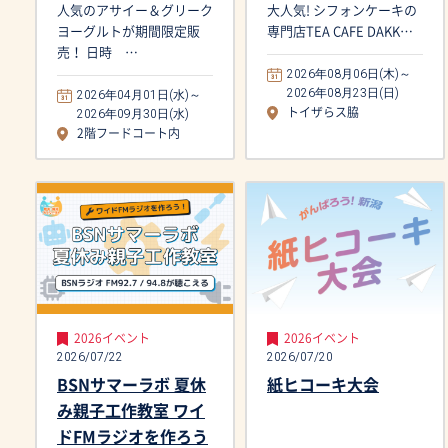
人気のアサイー＆グリーク
大人気! シフォンケーキの
ヨーグルトが期間限定販
専門店TEA CAFE DAKK…
売！ 日時 …
2026年08月06日(木)～
2026年08月23日(日)
2026年04月01日(水)～
2026年09月30日(水)
トイザらス脇
2階フードコート内
2026イベント
2026イベント
2026/07/22
2026/07/20
BSNサマーラボ 夏休
紙ヒコーキ大会
み親子工作教室 ワイ
ドFMラジオを作ろう