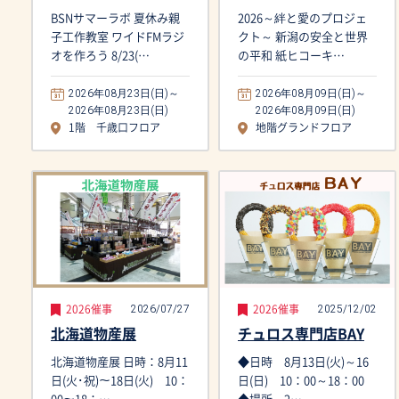
BSNサマーラボ 夏休み親
2026～絆と愛のプロジェ
子工作教室 ワイドFMラジ
クト～ 新潟の安全と世界
オを作ろう 8/23(…
の平和 紙ヒコーキ…
2026年08月23日(日)～
2026年08月09日(日)～
2026年08月23日(日)
2026年08月09日(日)
1階 千歳口フロア
地階グランドフロア
2026/07/27
2025/12/02
2026催事
2026催事
北海道物産展
チュロス専門店BAY
北海道物産展 日時：8月11
◆日時 8月13日(火)～16
日(火･祝)～18日(火) 10：
日(日) 10：00～18：00