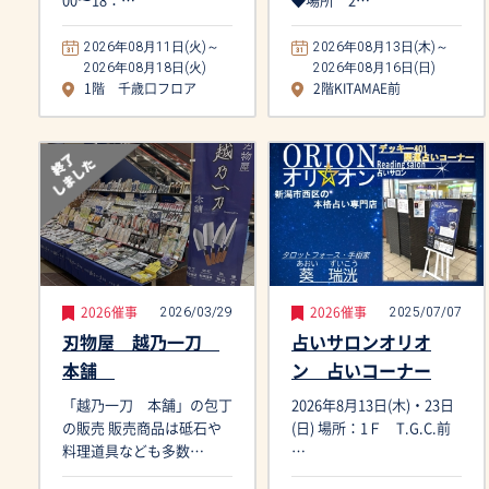
00～18：…
◆場所 2…
2026年08月11日(火)～
2026年08月13日(木)～
2026年08月18日(火)
2026年08月16日(日)
1階 千歳口フロア
2階KITAMAE前
2026/03/29
2025/07/07
2026催事
2026催事
刃物屋 越乃一刀
占いサロンオリオ
本舗
ン 占いコーナー
「越乃一刀 本舗」の包丁
2026年8月13日(木)・23日
の販売 販売商品は砥石や
(日) 場所：1Ｆ T.G.C.前
料理道具なども多数…
…