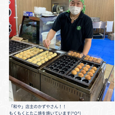
「和や」店主のかずやさん！！
もくもくとたこ焼を焼いています(^O^)