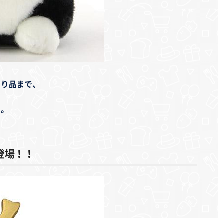
回り品まで、
す。
登場！！