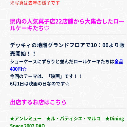
※写真は去年の様子です
県内の人気菓子店22店舗から大集合したロー
ルケーキたち♡
デッキィの地階グランドフロアで10：00より販
売開始！！
ショーケースにずらりと並んだロールケーキたちは
全品
400円☆
今回のテーマは、「映画」です！！
6月1日は映画の日なのです☆
出店するお店はこちら
★アンレミュー ★ル・パティシエ・マルコ ★Dining
Space 2002 DAO