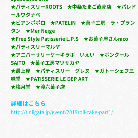
★パティスリーROOTS ★中条たまご直売店 ★パレド
ールワタナベ
★ビアンポポロ ★PATELIN ★菓子工房 ラ・プラン
タン ★Mer Neige
★Free Style Patisserie L.P.S ★お菓子屋さんnico
★パティスリーマルヤ
★アニバーサリーケーキラボ いえい ★ボンクール
SAITO ★菓子工房マツサカヤ
★最上屋 ★パティスリー グレヌ ★ガトーシェフ三
味堂 ★PATISSERIE LE DEP ART
★梅月堂 ★渡六菓子店
詳細はこちら
http://tjniigata.jp/event/2019roll-cake-part1/