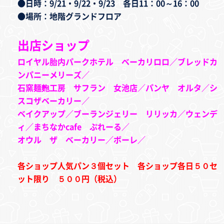
●日時：9/21・9/22・9/23 各日11：00～16：00
●場所：地階グランドフロア
出店ショップ
ロイヤル胎内パークホテル ベーカリロロ／ブレッドカ
ンパニーメリーズ／
石窯麺麭工房 サフラン 女池店／パンヤ オルタ／シ
スコザベーカリー／
ベイクアップ／ブーランジェリー リリッカ／ウェンデ
ィ／まちなかcafe ぷれーる／
オウル ザ ベーカリー／ボーレ／
各ショップ人気パン３個セット 各ショップ各日５０セ
ット限り ５００円（税込）