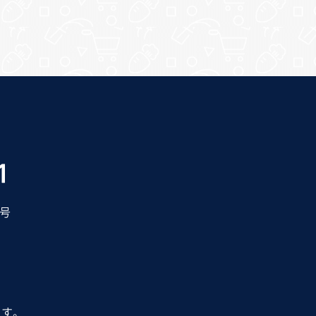
0号
ます。