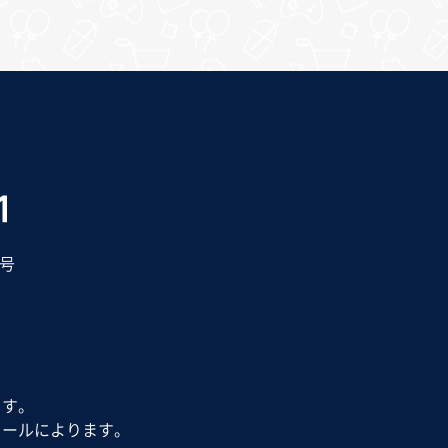
0号
ます。
ュールによります。