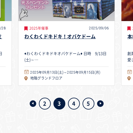
/28
2025/09/06
2025年催事
ミ
わくわくドキドキ！オバケドーム
本
日
♦わくわくドキドキオバケドーム♦ 日時 9/13日
創
(土)～…
愛
2025年09月13日(土)～2025年09月15日(月)
地階グランドフロア
2
3
4
5