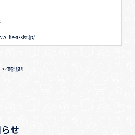
0
5
w.life-assist.jp/
ドの保険設計
知らせ