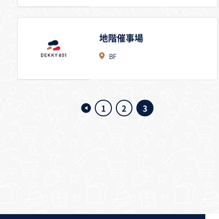
地階催事場
BF
1
2
3