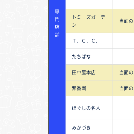
専
トミーズガーデ
門
当面の
ン
店
舗
Ｔ．Ｇ．Ｃ.
たちばな
田中屋本店
当面の
紫香園
当面の
ほぐしの名人
みかづき