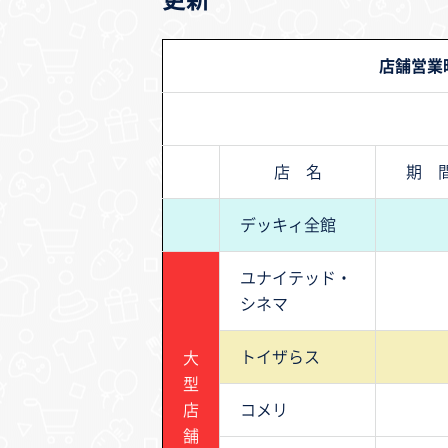
店舗営業
店 名
期 
デッキィ全館
ユナイテッド・
シネマ
トイザらス
大
型
店
コメリ
舗