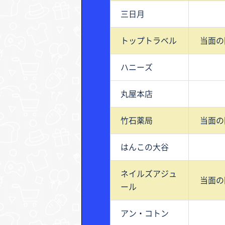
三日月
トップトラベル
当面の
ハニーズ
丸屋本店
竹石薬局
当面の
はんこの大谷
ネイルズアジュ
当面の
ール
アン・コトン